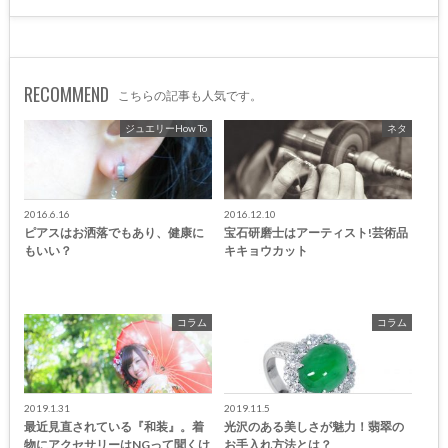
RECOMMEND
こちらの記事も人気です。
ジュエリーHow To
ネタ
2016.6.16
2016.12.10
ピアスはお洒落でもあり、健康に
宝石研磨士はアーティスト!芸術品
もいい？
キキョウカット
コラム
コラム
2019.1.31
2019.11.5
最近見直されている『和装』。着
光沢のある美しさが魅力！翡翠の
物にアクセサリーはNGって聞くけ
お手入れ方法とは？