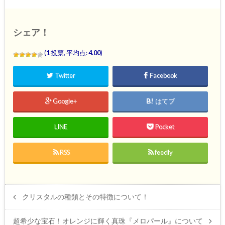
シェア！
(
1
投票, 平均点:
4.00
)
Twitter
Facebook
Google+
はてブ
LINE
Pocket
RSS
feedly
クリスタルの種類とその特徴について！
超希少な宝石！オレンジに輝く真珠『メロパール』について