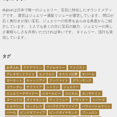
dujourは日本で唯一のジュエリー、宝石に特化したオウンドメディ
アです。 運営はジュエリー通販リジューが運営しています。 間口が
広く奥行きが深い宝石、ジュエリーの世界をあらゆる角度からご紹
介しています。 １人でも多くの方に宝石の魅力、ジュエリーの美し
さ素晴らしさを共有いただければ幸いです。 タイムリー、流行も発
信しています。
タグ
お手入れ
アクアマリン
アクセサリー
アメジスト
アレキサンドライト
エメラルド
オススメ記事
オパール
ガーネット
キャッツアイ
クンツァイト
グランサンク
コランダム
サファイア
シトリン
ジュエリー
ジュエリーデザイナー
スタールビー
スピネル
タンザナイト
ターコイズ
ダイヤモンド
ティファニー
デザイナー
トパーズ
トルマリン
ネックレス
パパラチアサファイア
パライバトルマリン
パール
ピンクサファイア
ピンクダイヤモンド
ブシュロン