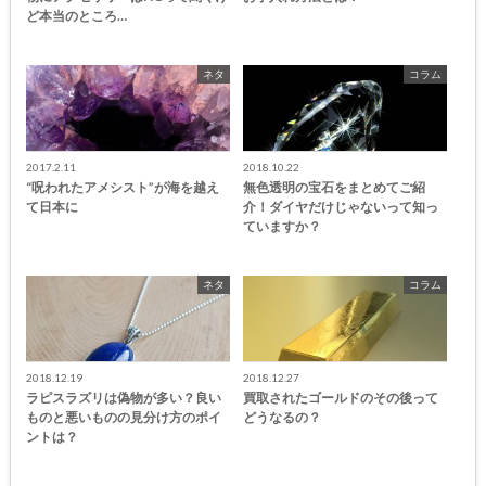
ど本当のところ…
ネタ
コラム
2017.2.11
2018.10.22
“呪われたアメシスト”が海を越え
無色透明の宝石をまとめてご紹
て日本に
介！ダイヤだけじゃないって知っ
ていますか？
ネタ
コラム
2018.12.19
2018.12.27
ラピスラズリは偽物が多い？良い
買取されたゴールドのその後って
ものと悪いものの見分け方のポイ
どうなるの？
ントは？