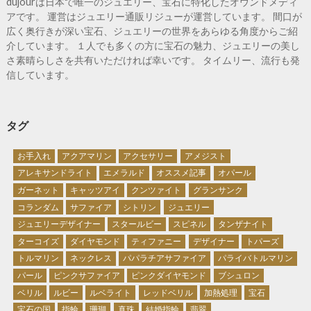
dujourは日本で唯一のジュエリー、宝石に特化したオウンドメディ
アです。 運営はジュエリー通販リジューが運営しています。 間口が
広く奥行きが深い宝石、ジュエリーの世界をあらゆる角度からご紹
介しています。 １人でも多くの方に宝石の魅力、ジュエリーの美し
さ素晴らしさを共有いただければ幸いです。 タイムリー、流行も発
信しています。
タグ
お手入れ
アクアマリン
アクセサリー
アメジスト
アレキサンドライト
エメラルド
オススメ記事
オパール
ガーネット
キャッツアイ
クンツァイト
グランサンク
コランダム
サファイア
シトリン
ジュエリー
ジュエリーデザイナー
スタールビー
スピネル
タンザナイト
ターコイズ
ダイヤモンド
ティファニー
デザイナー
トパーズ
トルマリン
ネックレス
パパラチアサファイア
パライバトルマリン
パール
ピンクサファイア
ピンクダイヤモンド
ブシュロン
ベリル
ルビー
ルベライト
レッドベリル
加熱処理
宝石
宝石の国
指輪
珊瑚
真珠
結婚指輪
翡翠