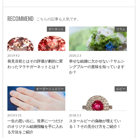
RECOMMEND
こちらの記事も人気です。
ガーネット
コラム
2019.9.2
2020.2.3
発見当初とはその評価が劇的に変
幸せな結婚に欠かせない？サムシ
わったマラヤガーネットとは？
ングブルーの意味を知っています
か？
オーダージュエリー
ルビー
2019.5.31
2018.5.3
一生の思い出に。世界に一つだけ
スタールビーの偽物が増えてい
のオリジナル結婚指輪を手に入れ
る！？その見分け方をご紹介！
る方法をご紹介