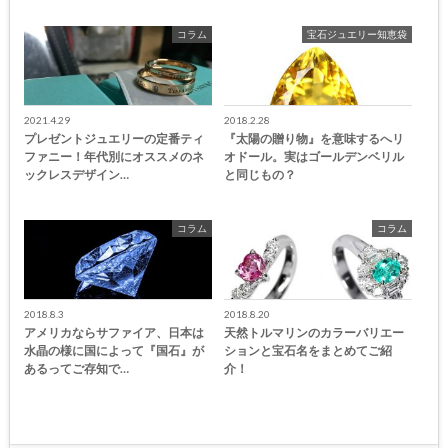
コラム
宝石ジュエリー知恵袋
2021.4.29
2018.2.28
プレゼントジュエリーの定番ティ
『太陽の贈り物』を意味するへリ
ファニー！年代別にオススメのネ
オドール。実はゴールデンベリル
ックレスデザイン…
と同じもの？
コラム
コラム
2018.8.3
2018.8.20
アメリカならサファイア、日本は
天然トルマリンのカラーバリエー
水晶の様に国によって『国石』が
ションと宝石名をまとめてご紹
あるってご存知で…
介！