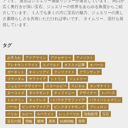
アです。 運営はジュエリー通販リジューが運営しています。 間口が
広く奥行きが深い宝石、ジュエリーの世界をあらゆる角度からご紹
介しています。 １人でも多くの方に宝石の魅力、ジュエリーの美し
さ素晴らしさを共有いただければ幸いです。 タイムリー、流行も発
信しています。
タグ
お手入れ
アクアマリン
アクセサリー
アメジスト
アレキサンドライト
エメラルド
オススメ記事
オパール
ガーネット
キャッツアイ
クンツァイト
グランサンク
コランダム
サファイア
シトリン
ジュエリー
ジュエリーデザイナー
スタールビー
スピネル
タンザナイト
ターコイズ
ダイヤモンド
ティファニー
デザイナー
トパーズ
トルマリン
ネックレス
パパラチアサファイア
パライバトルマリン
パール
ピンクサファイア
ピンクダイヤモンド
ブシュロン
ベリル
ルビー
ルベライト
レッドベリル
加熱処理
宝石
宝石の国
指輪
珊瑚
真珠
結婚指輪
翡翠