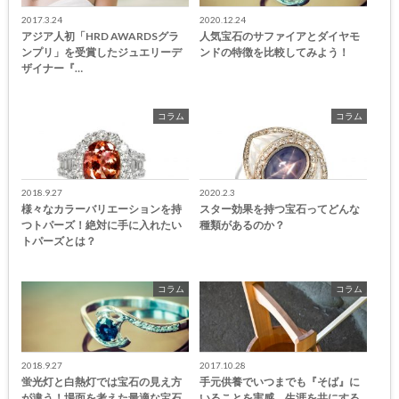
2017.3.24
2020.12.24
アジア人初「HRD AWARDSグラ
人気宝石のサファイアとダイヤモ
ンプリ」を受賞したジュエリーデ
ンドの特徴を比較してみよう！
ザイナー『…
コラム
コラム
2018.9.27
2020.2.3
様々なカラーバリエーションを持
スター効果を持つ宝石ってどんな
つトパーズ！絶対に手に入れたい
種類があるのか？
トパーズとは？
コラム
コラム
2018.9.27
2017.10.28
蛍光灯と白熱灯では宝石の見え方
手元供養でいつまでも『そば』に
が違う！場面を考えた最適な宝石
いることを実感。生涯を共にする