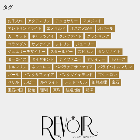
タグ
お手入れ
アクアマリン
アクセサリー
アメジスト
アレキサンドライト
エメラルド
オススメ記事
オパール
ガーネット
キャッツアイ
クンツァイト
グランサンク
コランダム
サファイア
シトリン
ジュエリー
ジュエリーデザイナー
スタールビー
スピネル
タンザナイト
ターコイズ
ダイヤモンド
ティファニー
デザイナー
トパーズ
トルマリン
ネックレス
パパラチアサファイア
パライバトルマリン
パール
ピンクサファイア
ピンクダイヤモンド
ブシュロン
ベリル
ルビー
ルベライト
レッドベリル
加熱処理
宝石
宝石の国
指輪
珊瑚
真珠
結婚指輪
翡翠