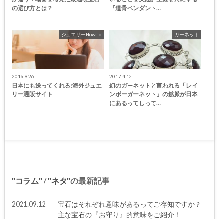
の選び方とは？
『遺骨ペンダント…
ジュエリーHow To
ガーネット
2016.9.26
2017.4.13
日本にも送ってくれる!海外ジュエ
幻のガーネットと言われる「レイ
リー通販サイト
ンボーガーネット」の鉱脈が日本
にあるってしって…
コラム
/
ネタ
の最新記事
2021.09.12
宝石はそれぞれ意味があるってご存知ですか？
主な宝石の『お守り』的意味をご紹介！