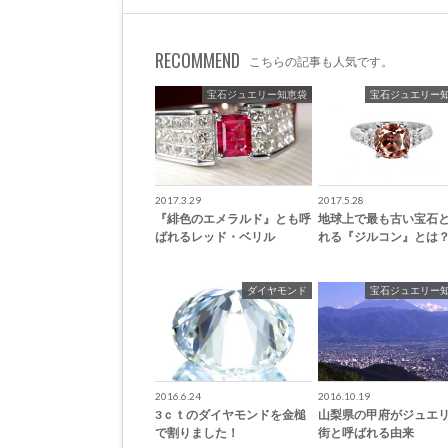
RECOMMEND
こちらの記事も人気です。
宝石ジュエリー知恵袋
宝石ジュエリー
2017.3.29
2017.5.28
『緋色のエメラルド』とも呼
地球上で最も古い宝石
ばれるレッド・ベリル
れる『ジルコン』とは
ダイヤモンド
宝石ジュエリー
2016.6.24
2016.10.19
3ｃｔのダイヤモンドを金槌
山梨県の甲府がジュエ
で割りました！
街と呼ばれる由来