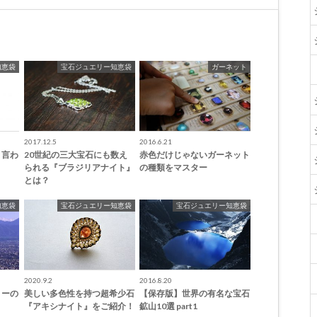
知恵袋
宝石ジュエリー知恵袋
ガーネット
2017.12.5
2016.6.21
と言わ
20世紀の三大宝石にも数え
赤色だけじゃないガーネット
？
られる『ブラジリアナイト』
の種類をマスター
とは？
知恵袋
宝石ジュエリー知恵袋
宝石ジュエリー知恵袋
2020.9.2
2016.8.20
リーの
美しい多色性を持つ超希少石
【保存版】世界の有名な宝石
『アキシナイト』をご紹介！
鉱山10選 part1