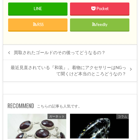
LINE
Pocket
RSS
feedly
買取されたゴールドのその後ってどうなるの？
最近見直されている『和装』。着物にアクセサリーはNGっ
て聞くけど本当のところどうなの？
RECOMMEND
こちらの記事も人気です。
ガーネット
コラム