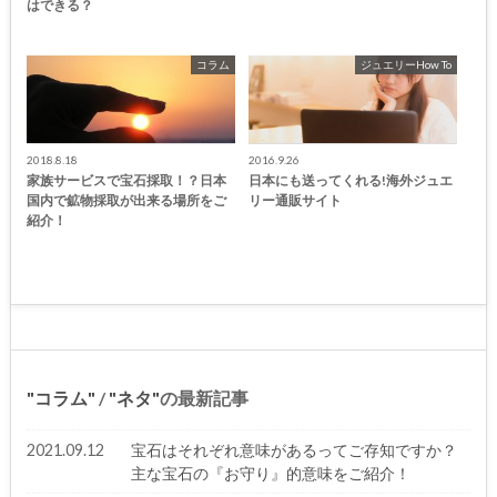
はできる？
コラム
ジュエリーHow To
2018.8.18
2016.9.26
家族サービスで宝石採取！？日本
日本にも送ってくれる!海外ジュエ
国内で鉱物採取が出来る場所をご
リー通販サイト
紹介！
コラム
/
ネタ
の最新記事
2021.09.12
宝石はそれぞれ意味があるってご存知ですか？
主な宝石の『お守り』的意味をご紹介！