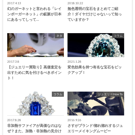
2017.4.13
2018.10.22
幻のガーネットと言われる「レイ
無色透明の宝石をまとめてご紹
ンボーガーネット」の鉱脈が日本
介！ダイヤだけじゃないって知っ
にあるってしって…
ていますか？
ネタ
コラム
2017.3.8
2021.1.28
【ジュエリー買取り】高価査定を
変色効果を持つ有名な宝石をピッ
出すために気を付けるべきポイン
クアップ！
ト！
コラム
ジュエリーHow To
2017.8.28
2016.9.26
非加熱サファイアが高価なのはな
さすがブランド!惚れ惚れするジュ
ぜ？また、加熱・非加熱の見分け
エリーメイキングムービー