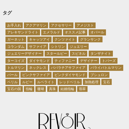
タグ
お手入れ
アクアマリン
アクセサリー
アメジスト
アレキサンドライト
エメラルド
オススメ記事
オパール
ガーネット
キャッツアイ
クンツァイト
グランサンク
コランダム
サファイア
シトリン
ジュエリー
ジュエリーデザイナー
スタールビー
スピネル
タンザナイト
ターコイズ
ダイヤモンド
ティファニー
デザイナー
トパーズ
トルマリン
ネックレス
パパラチアサファイア
パライバトルマリン
パール
ピンクサファイア
ピンクダイヤモンド
ブシュロン
ベリル
ルビー
ルベライト
レッドベリル
加熱処理
宝石
宝石の国
指輪
珊瑚
真珠
結婚指輪
翡翠