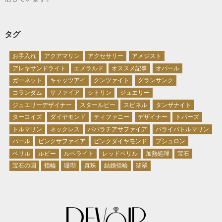
タグ
お手入れ
アクアマリン
アクセサリー
アメジスト
アレキサンドライト
エメラルド
オススメ記事
オパール
ガーネット
キャッツアイ
クンツァイト
グランサンク
コランダム
サファイア
シトリン
ジュエリー
ジュエリーデザイナー
スタールビー
スピネル
タンザナイト
ターコイズ
ダイヤモンド
ティファニー
デザイナー
トパーズ
トルマリン
ネックレス
パパラチアサファイア
パライバトルマリン
パール
ピンクサファイア
ピンクダイヤモンド
ブシュロン
ベリル
ルビー
ルベライト
レッドベリル
加熱処理
宝石
宝石の国
指輪
珊瑚
真珠
結婚指輪
翡翠