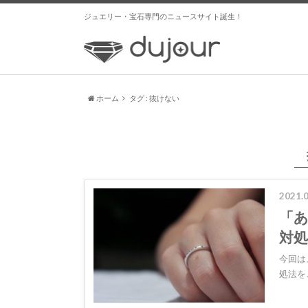
ジュエリー・宝石専門のニュースサイト誕生！
ホーム
タグ : 抜けない
2021.0
「
対
今回は
処法を