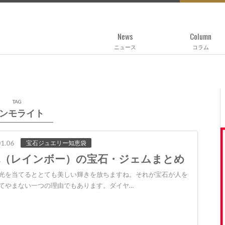
News
Column
ニュース
コラム
TAG
ンモライト
1.06
宝石ジュエリー知恵袋
色（レインボー）の宝石・ジェムまとめ
光を当てるととても美しい輝きを放ちますね。それが宝石が人を
てやまない一つの理由でもあります。ダイヤ…