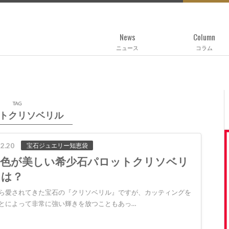
News
Column
ニュース
コラム
TAG
トクリソベリル
2.20
宝石ジュエリー知恵袋
光色が美しい希少石パロットクリソベリ
とは？
ら愛されてきた宝石の『クリソベリル』ですが、カッティングを
とによって非常に強い輝きを放つこともあっ…