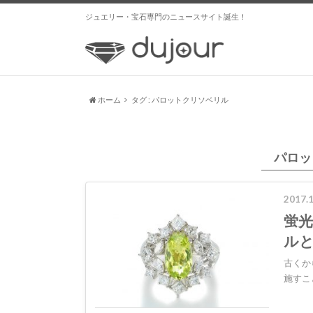
ジュエリー・宝石専門のニュースサイト誕生！
ホーム
タグ : パロットクリソベリル
パロッ
2017.1
蛍
ル
古くか
施すこ