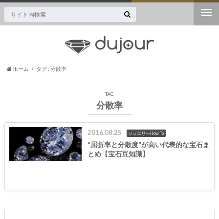
ジュエリー・宝石専門のニュースサイト誕生！
ホーム
タグ : 分散率
TAG
分散率
2016.08.25
ジュエリーHow To
“屈折率と分散度”が高い代表的な宝石ま
とめ【宝石豆知識】