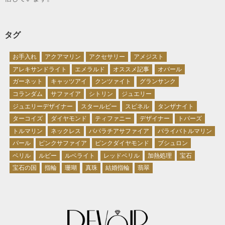
タグ
お手入れ
アクアマリン
アクセサリー
アメジスト
アレキサンドライト
エメラルド
オススメ記事
オパール
ガーネット
キャッツアイ
クンツァイト
グランサンク
コランダム
サファイア
シトリン
ジュエリー
ジュエリーデザイナー
スタールビー
スピネル
タンザナイト
ターコイズ
ダイヤモンド
ティファニー
デザイナー
トパーズ
トルマリン
ネックレス
パパラチアサファイア
パライバトルマリン
パール
ピンクサファイア
ピンクダイヤモンド
ブシュロン
ベリル
ルビー
ルベライト
レッドベリル
加熱処理
宝石
宝石の国
指輪
珊瑚
真珠
結婚指輪
翡翠